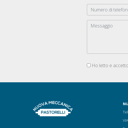
Ho letto e accetto
NU
Te
VI