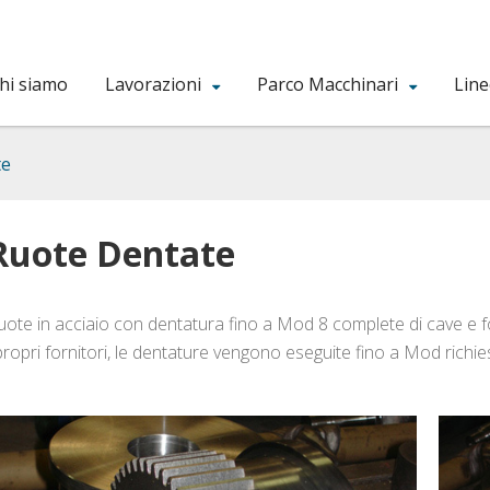
hi siamo
Lavorazioni
Parco Macchinari
Line
te
Ruote Dentate
uote in acciaio con dentatura fino a Mod 8 complete di cave e for
 propri fornitori, le dentature vengono eseguite fino a Mod richie