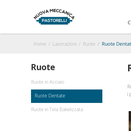
C
Home
Lavorazioni
Ruote
Ruote Denta
Ruote
Ruote in Acciaio
R
i
Ruote Dentate
Ruote in Tela Bakelizzata