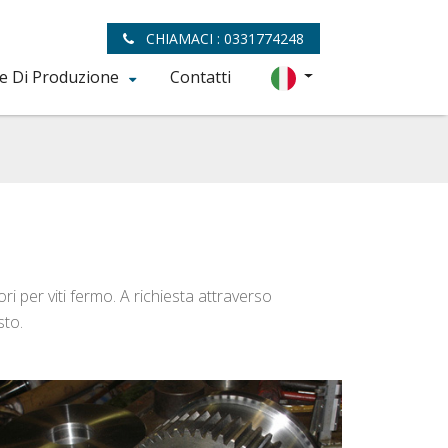
CHIAMACI : 0331774248
e Di Produzione
Contatti
i per viti fermo. A richiesta attraverso
sto.