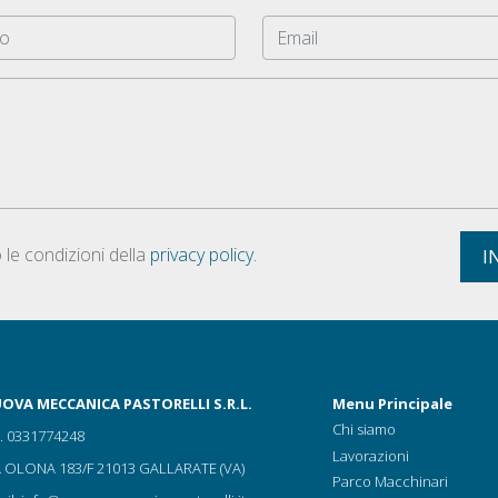
 le condizioni della
privacy policy.
I
OVA MECCANICA PASTORELLI S.R.L.
Menu Principale
Chi siamo
l.
0331774248
Lavorazioni
A OLONA 183/F 21013 GALLARATE (VA)
Parco Macchinari